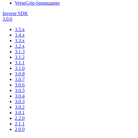
VerseGrip-Spannzange
Inverse SDK
3.0.6
3.5.x
3.4.x
3.3.x
3.2.x
3.1.3
3.1.2
3.1.1
3.1.0
3.0.8
3.0.7
3.0.6
3.0.5
3.0.4
3.0.3
3.0.2
3.0.1
2.2.0
2.1.1
2.0.0