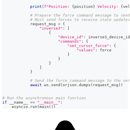
print
(
f"Position: 
{
position
}
 Velocity: 
{
vel
# Prepare the force command message to send
# Must send forces to receive state updates
            request_msg 
=
{
"inverse3"
:
[
{
"device_id"
:
 inverse3_device_id
"commands"
:
{
"set_cursor_force"
:
{
"values"
:
 force
}
}
}
]
}
# Send the force command message to the ser
await
 ws
.
send
(
orjson
.
dumps
(
request_msg
)
)
# Run the asynchronous main function
if
 __name__ 
==
"__main__"
:
    asyncio
.
run
(
main
(
)
)