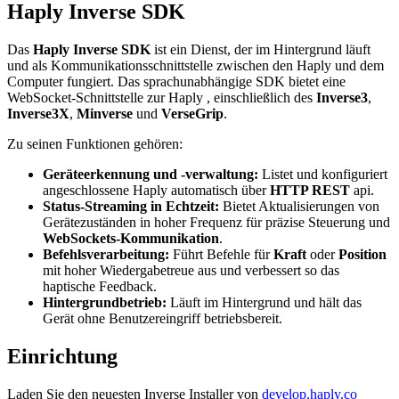
Haply Inverse SDK
Das
Haply Inverse SDK
ist ein Dienst, der im Hintergrund läuft
und als Kommunikationsschnittstelle zwischen den Haply und dem
Computer fungiert. Das sprachunabhängige SDK bietet eine
WebSocket-Schnittstelle zur Haply , einschließlich des
Inverse3
,
Inverse3X
,
Minverse
und
VerseGrip
.
Zu seinen Funktionen gehören:
Geräteerkennung und -verwaltung:
Listet und konfiguriert
angeschlossene Haply automatisch über
HTTP REST
api.
Status-Streaming in Echtzeit:
Bietet Aktualisierungen von
Gerätezuständen in hoher Frequenz für präzise Steuerung und
WebSockets-Kommunikation
.
Befehlsverarbeitung:
Führt Befehle für
Kraft
oder
Position
mit hoher Wiedergabetreue aus und verbessert so das
haptische Feedback.
Hintergrundbetrieb:
Läuft im Hintergrund und hält das
Gerät ohne Benutzereingriff betriebsbereit.
Einrichtung
Laden Sie den neuesten Inverse Installer von
develop.haply.co