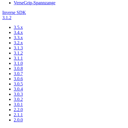
VerseGrip-Spannzange
Inverse SDK
3.1.2
3.5.x
3.4.x
3.3.x
3.2.x
3.1.3
3.1.2
3.1.1
3.1.0
3.0.8
3.0.7
3.0.6
3.0.5
3.0.4
3.0.3
3.0.2
3.0.1
2.2.0
2.1.1
2.0.0