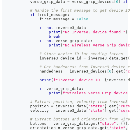
            verse_grip_data 
=
 verse_grip_devices
[
0
]
if
 
# Handle the first message to get device ID
if
 first_message
:
                first_message 
=
False
if
not
 inverse3_data
:
print
(
"No Inverse3 device found."
)
break
if
not
 verse_grip_data
:
print
(
"No Wireless Verse Grip devic
# Store device ID for sending forces
                inverse3_device_id 
=
 inverse3_data
.
get
(
# Get handedness from Inverse3 device c
                handedness 
=
 inverse3_devices
[
0
]
.
get
(
"c
print
(
f"Inverse3 device ID: 
{
inverse3_d
if
 verse_grip_data
:
print
(
f"Wireless Verse Grip device 
# Extract position, velocity from Inverse3 
            position 
=
 inverse3_data
[
"state"
]
.
get
(
"curs
            velocity 
=
 inverse3_data
[
"state"
]
.
get
(
"curs
# Extract buttons and orientation from Wire
            buttons 
=
 verse_grip_data
.
get
(
"state"
,
{
}
)
.
            orientation 
=
 verse_grip_data
.
get
(
"state"
,