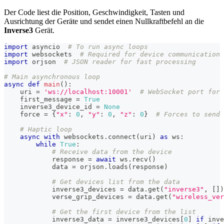
Der Code liest die Position, Geschwindigkeit, Tasten und
Ausrichtung der Geräte und sendet einen Nullkraftbefehl an die
Inverse3
Gerät.
import
 asyncio  
# To run async loops
import
 websockets  
# Required for device communication
import
 orjson  
# JSON reader for fast processing
# Main asynchronous loop
async
def
main
(
)
:
    uri 
=
'ws://localhost:10001'
# WebSocket port for 
    first_message 
=
True
    inverse3_device_id 
=
None
    force 
=
{
"x"
:
0
,
"y"
:
0
,
"z"
:
0
}
# Forces to send 
# Haptic loop
async
with
 websockets
.
connect
(
uri
)
as
 ws
:
while
True
:
# Receive data from the device
            response 
=
await
 ws
.
recv
(
)
            data 
=
 orjson
.
loads
(
response
)
# Get devices list from the data
            inverse3_devices 
=
 data
.
get
(
"inverse3"
,
[
]
)
            verse_grip_devices 
=
 data
.
get
(
"wireless_ver
# Get the first device from the list
            inverse3_data 
=
 inverse3_devices
[
0
]
if
 inve