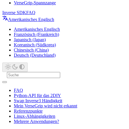
VerseGrip-Spannzange
Inverse SDK
FAQ
Amerikanisches Englisch
Amerikanisches Englisch
Französisch (Frankreich)
Japanisch (Japan)
Koreanisch (Südkorea)
Chinesisch (China)
Deutsch (Deutschland)
FAQ
Python-API für das 2DIY
Swap Inverse3 Händigkeit
Mein VerseGrip wird nicht erkannt
Referenzpunkte
Linux-Abhängigkeiten
Mehrere Anwendungen?