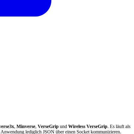
verse3x
,
Minverse
,
VerseGrip
und
Wireless VerseGrip
. Es läuft als
hre Anwendung lediglich JSON über einen Socket kommunizieren.