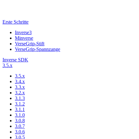
Erste Schritte
Inverse3
Minverse
VerseGrip-Stift
VerseGrip-Spannzange
Inverse SDK
3.5.x
3.5.x
3.4.x
3.3.x
3.2.x
3.1.3
3.1.2
3.1.1
3.1.0
3.0.8
3.0.7
3.0.6
3.0.5