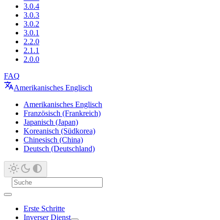
3.0.4
3.0.3
3.0.2
3.0.1
2.2.0
2.1.1
2.0.0
FAQ
Amerikanisches Englisch
Amerikanisches Englisch
Französisch (Frankreich)
Japanisch (Japan)
Koreanisch (Südkorea)
Chinesisch (China)
Deutsch (Deutschland)
Erste Schritte
Inverser Dienst