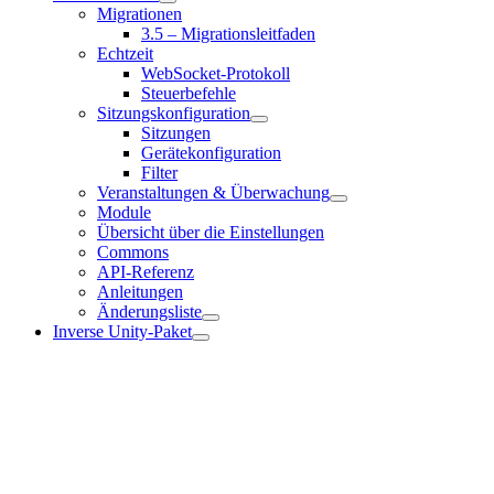
Migrationen
3.5 – Migrationsleitfaden
Echtzeit
WebSocket-Protokoll
Steuerbefehle
Sitzungskonfiguration
Sitzungen
Gerätekonfiguration
Filter
Veranstaltungen & Überwachung
Module
Übersicht über die Einstellungen
Commons
API-Referenz
Anleitungen
Änderungsliste
Inverse Unity-Paket