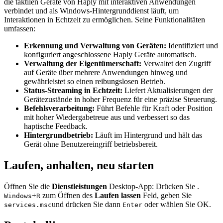
die taktilen Geräte von Haply mit interaktiven Anwendungen
verbindet und als Windows-Hintergrunddienst läuft, um
Interaktionen in Echtzeit zu ermöglichen. Seine Funktionalitäten
umfassen:
Erkennung und Verwaltung von Geräten:
Identifiziert und
konfiguriert angeschlossene Haply Geräte automatisch.
Verwaltung der Eigentümerschaft:
Verwaltet den Zugriff
auf Geräte über mehrere Anwendungen hinweg und
gewährleistet so einen reibungslosen Betrieb.
Status-Streaming in Echtzeit:
Liefert Aktualisierungen der
Gerätezustände in hoher Frequenz für eine präzise Steuerung.
Befehlsverarbeitung:
Führt Befehle für Kraft oder Position
mit hoher Wiedergabetreue aus und verbessert so das
haptische Feedback.
Hintergrundbetrieb:
Läuft im Hintergrund und hält das
Gerät ohne Benutzereingriff betriebsbereit.
Laufen, anhalten, neu starten
Öffnen Sie die
Dienstleistungen
Desktop-App: Drücken Sie .
+
zum Öffnen des
Laufen lassen
Feld, geben Sie
Windows
R
und drücken Sie dann
oder wählen Sie OK.
services.msc
Enter