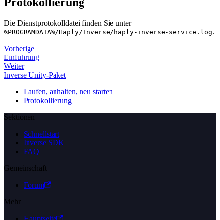
Protokollierung
Die Dienstprotokolldatei finden Sie unter
.
%PROGRAMDATA%/Haply/Inverse/haply-inverse-service.log
Vorherige
Einführung
Weiter
Inverse Unity-Paket
Laufen, anhalten, neu starten
Protokollierung
Sektionen
Schnellstart
Inverse SDK
FAQ
Gemeinschaft
Forum
Mehr
Hauptseite