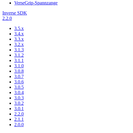
VerseGrip-Spannzange
Inverse SDK
2.2.0
3.5.x
3.4.x
3.3.x
3.2.x
3.1.3
3.1.2
3.1.1
3.1.0
3.0.8
3.0.7
3.0.6
3.0.5
3.0.4
3.0.3
3.0.2
3.0.1
2.2.0
2.1.1
2.0.0