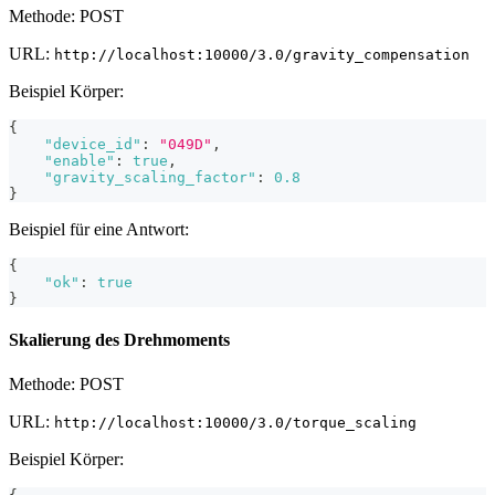
Methode: POST
URL:
http://localhost:10000/3.0/gravity_compensation
Beispiel Körper:
{
"device_id"
:
"049D"
,
"enable"
:
true
,
"gravity_scaling_factor"
:
0.8
}
Beispiel für eine Antwort:
{
"ok"
:
true
}
Skalierung des Drehmoments
Methode: POST
URL:
http://localhost:10000/3.0/torque_scaling
Beispiel Körper: