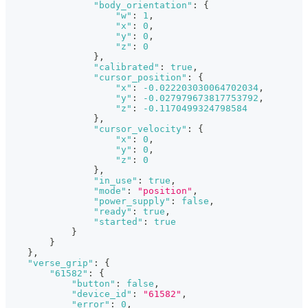
"body_orientation"
:
{
"w"
:
1
,
"x"
:
0
,
"y"
:
0
,
"z"
:
0
}
,
"calibrated"
:
true
,
"cursor_position"
:
{
"x"
:
-0.022203030064702034
,
"y"
:
-0.027979673817753792
,
"z"
:
-0.1170499324798584
}
,
"cursor_velocity"
:
{
"x"
:
0
,
"y"
:
0
,
"z"
:
0
}
,
"in_use"
:
true
,
"mode"
:
"position"
,
"power_supply"
:
false
,
"ready"
:
true
,
"started"
:
true
}
}
}
,
"verse_grip"
:
{
"61582"
:
{
"button"
:
false
,
"device_id"
:
"61582"
,
"error"
:
0
,