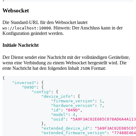
Websocket
Die Standard-URL für den Websocket lautet
. Hinweis: Der Anschluss kann in der
ws://localhost:10000
Konfiguration geändert werden.
Initiale Nachricht
Der Dienst sendet eine Nachricht mit der vollständigen Geräteliste,
wenn eine Verbindung zu einem Websocket hergestellt wird. Die
erste Nachricht hat den folgenden Inhalt
Format:
JSON
{
"inverse3"
:
{
"049D"
:
{
"config"
:
{
"device_info"
:
{
"firmware_version"
:
1
,
"hardware_version"
:
7
,
"id"
:
"049D"
,
"model"
:
4
,
"uuid"
:
"5A9F3AC02E085C078AD6A4A113
}
,
"extended_device_id"
:
"5A9F3AC02E085C07
"extended_firmware_version"
:
"77488E464