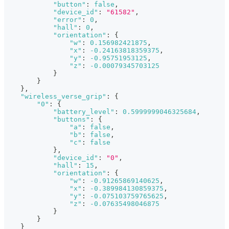
"button"
:
false
,
"device_id"
:
"61582"
,
"error"
:
0
,
"hall"
:
0
,
"orientation"
:
{
"w"
:
0.156982421875
,
"x"
:
-0.24163818359375
,
"y"
:
-0.95751953125
,
"z"
:
-0.00079345703125
}
}
}
,
"wireless_verse_grip"
:
{
"0"
:
{
"battery_level"
:
0.5999999046325684
,
"buttons"
:
{
"a"
:
false
,
"b"
:
false
,
"c"
:
false
}
,
"device_id"
:
"0"
,
"hall"
:
15
,
"orientation"
:
{
"w"
:
-0.91265869140625
,
"x"
:
-0.389984130859375
,
"y"
:
-0.075103759765625
,
"z"
:
-0.07635498046875
}
}
}