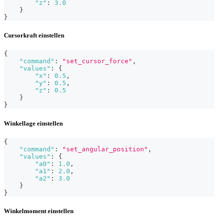
"z"
:
3.0
}
}
Cursorkraft einstellen
{
"command"
:
"set_cursor_force"
,
"values"
:
{
"x"
:
0.5
,
"y"
:
0.5
,
"z"
:
0.5
}
}
Winkellage einstellen
{
"command"
:
"set_angular_position"
,
"values"
:
{
"a0"
:
1.0
,
"a1"
:
2.0
,
"a2"
:
3.0
}
}
Winkelmoment einstellen