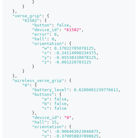
}
}
}
,
"verse_grip"
:
{
"61582"
:
{
"button"
:
false
,
"device_id"
:
"61582"
,
"error"
:
0
,
"hall"
:
0
,
"orientation"
:
{
"w"
:
0.17022705078125
,
"x"
:
-0.24114990234375
,
"y"
:
-0.95538330078125
,
"z"
:
-0.001220703125
}
}
}
,
"wireless_verse_grip"
:
{
"0"
:
{
"battery_level"
:
0.6200001239776611
,
"buttons"
:
{
"a"
:
false
,
"b"
:
false
,
"c"
:
false
}
,
"device_id"
:
"0"
,
"hall"
:
15
,
"orientation"
:
{
"w"
:
-0.906463623046875
,
"x"
:
-0.379058837890625
,