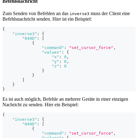
Befehlsnachricht
Zum Senden von Befehlen an das
muss der Client eine
inverse3
Befehlsnachricht senden. Hier ist ein Beispiel:
{
"inverse3"
:
{
"049D"
:
[
{
"command"
:
"set_cursor_force"
,
"values"
:
{
"x"
:
0
,
"y"
:
0
,
"z"
:
0
}
}
]
}
}
Es ist auch möglich, Befehle an mehrere Geräte in einer einzigen
Nachricht zu senden. Hier ein Beispiel:
{
"inverse3"
:
{
"049D"
:
[
{
"command"
:
"set_cursor_force"
,
"values"
:
{