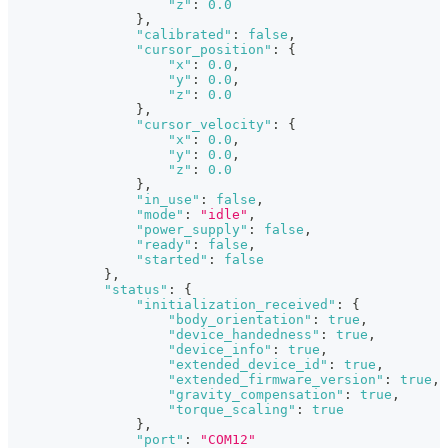
"z"
:
0.0
}
,
"calibrated"
:
false
,
"cursor_position"
:
{
"x"
:
0.0
,
"y"
:
0.0
,
"z"
:
0.0
}
,
"cursor_velocity"
:
{
"x"
:
0.0
,
"y"
:
0.0
,
"z"
:
0.0
}
,
"in_use"
:
false
,
"mode"
:
"idle"
,
"power_supply"
:
false
,
"ready"
:
false
,
"started"
:
false
}
,
"status"
:
{
"initialization_received"
:
{
"body_orientation"
:
true
,
"device_handedness"
:
true
,
"device_info"
:
true
,
"extended_device_id"
:
true
,
"extended_firmware_version"
:
true
,
"gravity_compensation"
:
true
,
"torque_scaling"
:
true
}
,
"port"
:
"COM12"