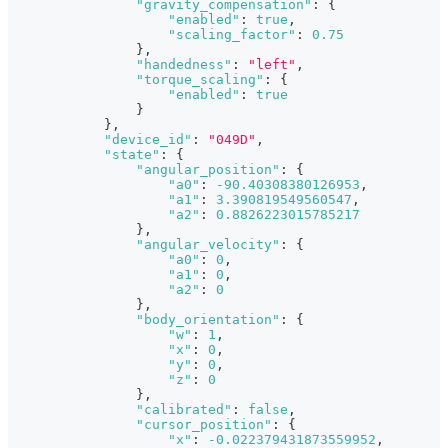
"gravity_compensation"
:
{
"enabled"
:
true
,
"scaling_factor"
:
0.75
}
,
"handedness"
:
"left"
,
"torque_scaling"
:
{
"enabled"
:
true
}
}
,
"device_id"
:
"049D"
,
"state"
:
{
"angular_position"
:
{
"a0"
:
-90.40308380126953
,
"a1"
:
3.390819549560547
,
"a2"
:
0.8826223015785217
}
,
"angular_velocity"
:
{
"a0"
:
0
,
"a1"
:
0
,
"a2"
:
0
}
,
"body_orientation"
:
{
"w"
:
1
,
"x"
:
0
,
"y"
:
0
,
"z"
:
0
}
,
"calibrated"
:
false
,
"cursor_position"
:
{
"x"
:
-0.022379431873559952
,