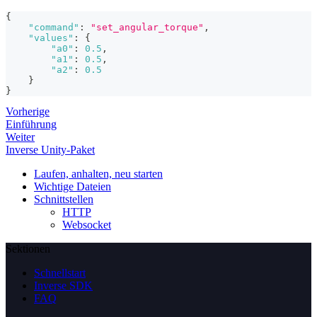
{
"command"
:
"set_angular_torque"
,
"values"
:
{
"a0"
:
0.5
,
"a1"
:
0.5
,
"a2"
:
0.5
}
}
Vorherige
Einführung
Weiter
Inverse Unity-Paket
Laufen, anhalten, neu starten
Wichtige Dateien
Schnittstellen
HTTP
Websocket
Sektionen
Schnellstart
Inverse SDK
FAQ