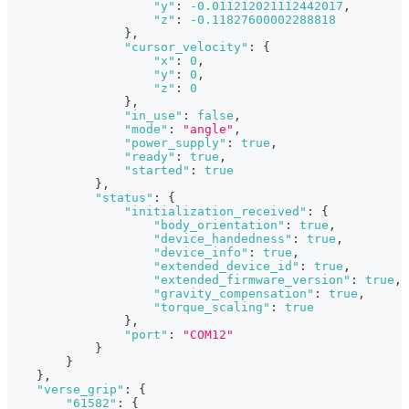
"y"
:
-0.011212021112442017
,
"z"
:
-0.11827600002288818
}
,
"cursor_velocity"
:
{
"x"
:
0
,
"y"
:
0
,
"z"
:
0
}
,
"in_use"
:
false
,
"mode"
:
"angle"
,
"power_supply"
:
true
,
"ready"
:
true
,
"started"
:
true
}
,
"status"
:
{
"initialization_received"
:
{
"body_orientation"
:
true
,
"device_handedness"
:
true
,
"device_info"
:
true
,
"extended_device_id"
:
true
,
"extended_firmware_version"
:
true
,
"gravity_compensation"
:
true
,
"torque_scaling"
:
true
}
,
"port"
:
"COM12"
}
}
}
,
"verse_grip"
:
{
"61582"
:
{