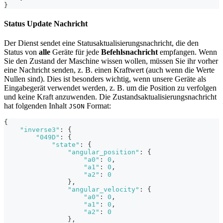
}
Status Update Nachricht
Der Dienst sendet eine Statusaktualisierungsnachricht, die den
Status von
alle
Geräte für jede
Befehlsnachricht
empfangen. Wenn
Sie den Zustand der Maschine wissen wollen, müssen Sie ihr vorher
eine Nachricht senden, z. B. einen Kraftwert (auch wenn die Werte
Nullen sind). Dies ist besonders wichtig, wenn unsere Geräte als
Eingabegerät verwendet werden, z. B. um die Position zu verfolgen
und keine Kraft anzuwenden. Die Zustandsaktualisierungsnachricht
hat folgenden Inhalt
Format:
JSON
{
"inverse3"
:
{
"049D"
:
{
"state"
:
{
"angular_position"
:
{
"a0"
:
0
,
"a1"
:
0
,
"a2"
:
0
}
,
"angular_velocity"
:
{
"a0"
:
0
,
"a1"
:
0
,
"a2"
:
0
}
,