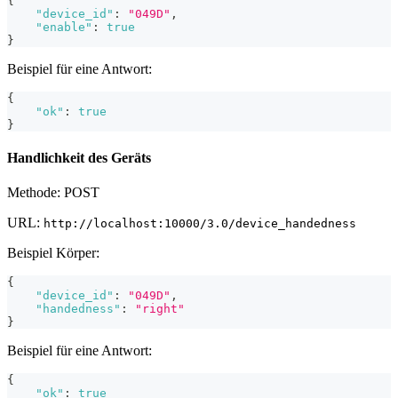
{
"device_id"
:
"049D"
,
"enable"
:
true
}
Beispiel für eine Antwort:
{
"ok"
:
true
}
Handlichkeit des Geräts
Methode: POST
URL:
http://localhost:10000/3.0/device_handedness
Beispiel Körper:
{
"device_id"
:
"049D"
,
"handedness"
:
"right"
}
Beispiel für eine Antwort:
{
"ok"
:
true