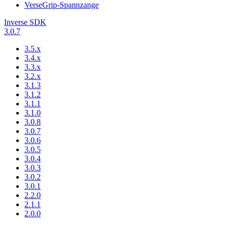
VerseGrip-Spannzange
Inverse SDK
3.0.7
3.5.x
3.4.x
3.3.x
3.2.x
3.1.3
3.1.2
3.1.1
3.1.0
3.0.8
3.0.7
3.0.6
3.0.5
3.0.4
3.0.3
3.0.2
3.0.1
2.2.0
2.1.1
2.0.0