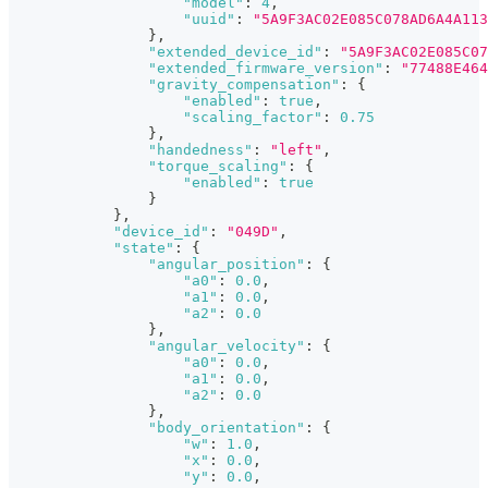
"model"
:
4
,
"uuid"
:
"5A9F3AC02E085C078AD6A4A113
}
,
"extended_device_id"
:
"5A9F3AC02E085C07
"extended_firmware_version"
:
"77488E464
"gravity_compensation"
:
{
"enabled"
:
true
,
"scaling_factor"
:
0.75
}
,
"handedness"
:
"left"
,
"torque_scaling"
:
{
"enabled"
:
true
}
}
,
"device_id"
:
"049D"
,
"state"
:
{
"angular_position"
:
{
"a0"
:
0.0
,
"a1"
:
0.0
,
"a2"
:
0.0
}
,
"angular_velocity"
:
{
"a0"
:
0.0
,
"a1"
:
0.0
,
"a2"
:
0.0
}
,
"body_orientation"
:
{
"w"
:
1.0
,
"x"
:
0.0
,
"y"
:
0.0
,