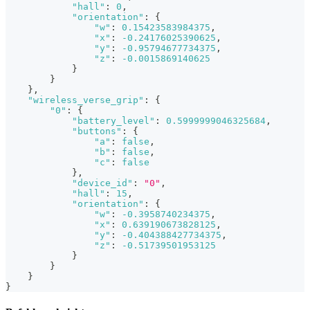
"hall"
:
0
,
"orientation"
:
{
"w"
:
0.15423583984375
,
"x"
:
-0.24176025390625
,
"y"
:
-0.95794677734375
,
"z"
:
-0.0015869140625
}
}
}
,
"wireless_verse_grip"
:
{
"0"
:
{
"battery_level"
:
0.5999999046325684
,
"buttons"
:
{
"a"
:
false
,
"b"
:
false
,
"c"
:
false
}
,
"device_id"
:
"0"
,
"hall"
:
15
,
"orientation"
:
{
"w"
:
-0.3958740234375
,
"x"
:
0.639190673828125
,
"y"
:
-0.404388427734375
,
"z"
:
-0.51739501953125
}
}
}
}