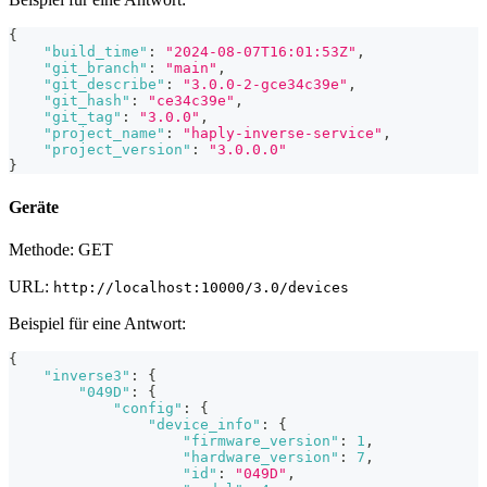
{
"build_time"
:
"2024-08-07T16:01:53Z"
,
"git_branch"
:
"main"
,
"git_describe"
:
"3.0.0-2-gce34c39e"
,
"git_hash"
:
"ce34c39e"
,
"git_tag"
:
"3.0.0"
,
"project_name"
:
"haply-inverse-service"
,
"project_version"
:
"3.0.0.0"
}
Geräte
Methode: GET
URL:
http://localhost:10000/3.0/devices
Beispiel für eine Antwort:
{
"inverse3"
:
{
"049D"
:
{
"config"
:
{
"device_info"
:
{
"firmware_version"
:
1
,
"hardware_version"
:
7
,
"id"
:
"049D"
,