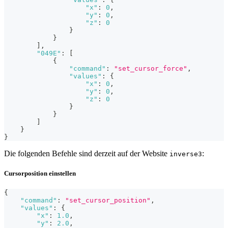
"x"
:
0
,
"y"
:
0
,
"z"
:
0
}
}
]
,
"049E"
:
[
{
"command"
:
"set_cursor_force"
,
"values"
:
{
"x"
:
0
,
"y"
:
0
,
"z"
:
0
}
}
]
}
}
Die folgenden Befehle sind derzeit auf der Website
:
inverse3
Cursorposition einstellen
{
"command"
:
"set_cursor_position"
,
"values"
:
{
"x"
:
1.0
,
"y"
:
2.0
,