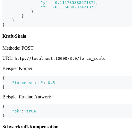
"y"
:
-0.111785888671875
,
"z"
:
-0.136688232421875
}
}
}
}
Kraft-Skala
Methode: POST
URL:
http://localhost:10000/3.0/force_scale
Beispiel Körper:
{
"force_scale"
:
0.5
}
Beispiel für eine Antwort:
{
"ok"
:
true
}
Schwerkraft-Kompensation