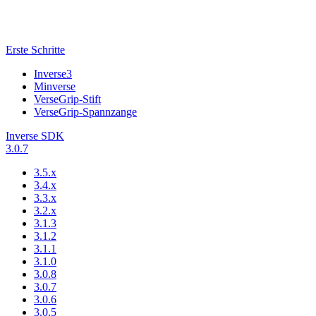
Erste Schritte
Inverse3
Minverse
VerseGrip-Stift
VerseGrip-Spannzange
Inverse SDK
3.0.7
3.5.x
3.4.x
3.3.x
3.2.x
3.1.3
3.1.2
3.1.1
3.1.0
3.0.8
3.0.7
3.0.6
3.0.5