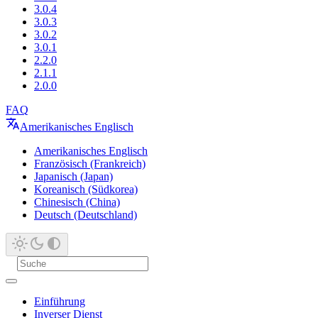
3.0.4
3.0.3
3.0.2
3.0.1
2.2.0
2.1.1
2.0.0
FAQ
Amerikanisches Englisch
Amerikanisches Englisch
Französisch (Frankreich)
Japanisch (Japan)
Koreanisch (Südkorea)
Chinesisch (China)
Deutsch (Deutschland)
Einführung
Inverser Dienst