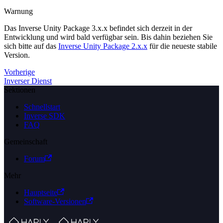
Warnung
Das Inverse Unity Package 3.x.x befindet sich derzeit in der
Entwicklung und wird bald verfügbar sein. Bis dahin beziehen Sie
sich bitte auf das
Inverse Unity Package 2.x.x
für die neueste stabile
Version.
Vorherige
Inverser Dienst
Sektionen
Schnellstart
Inverse SDK
FAQ
Gemeinschaft
Forum
Mehr
Hauptseite
Software-Versionen