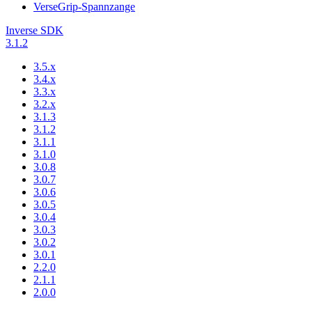
VerseGrip-Spannzange
Inverse SDK
3.1.2
3.5.x
3.4.x
3.3.x
3.2.x
3.1.3
3.1.2
3.1.1
3.1.0
3.0.8
3.0.7
3.0.6
3.0.5
3.0.4
3.0.3
3.0.2
3.0.1
2.2.0
2.1.1
2.0.0