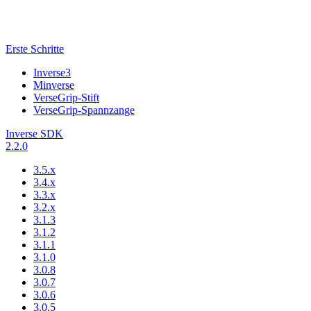
Erste Schritte
Inverse3
Minverse
VerseGrip-Stift
VerseGrip-Spannzange
Inverse SDK
2.2.0
3.5.x
3.4.x
3.3.x
3.2.x
3.1.3
3.1.2
3.1.1
3.1.0
3.0.8
3.0.7
3.0.6
3.0.5