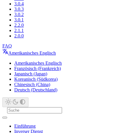
3.0.4
3.0.3
3.0.2
3.0.1
2.2.0
2.1.1
2.0.0
FAQ
Amerikanisches Englisch
Amerikanisches Englisch
Französisch (Frankreich)
Japanisch (Japan)
Koreanisch (Südkorea)
Chinesisch (China)
Deutsch (Deutschland)
Einführung
Inverser Dienst